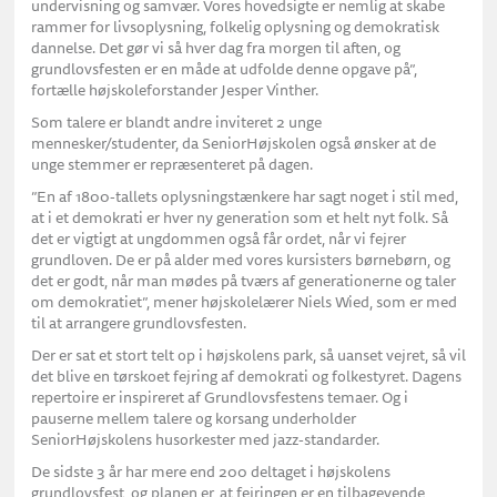
undervisning og samvær. Vores hovedsigte er nemlig at skabe
rammer for livsoplysning, folkelig oplysning og demokratisk
dannelse. Det gør vi så hver dag fra morgen til aften, og
grundlovsfesten er en måde at udfolde denne opgave på”,
fortælle højskoleforstander Jesper Vinther.
Som talere er blandt andre inviteret 2 unge
mennesker/studenter, da SeniorHøjskolen også ønsker at de
unge stemmer er repræsenteret på dagen.
”En af 1800-tallets oplysningstænkere har sagt noget i stil med,
at i et demokrati er hver ny generation som et helt nyt folk. Så
det er vigtigt at ungdommen også får ordet, når vi fejrer
grundloven. De er på alder med vores kursisters børnebørn, og
det er godt, når man mødes på tværs af generationerne og taler
om demokratiet”, mener højskolelærer Niels Wied, som er med
til at arrangere grundlovsfesten.
Der er sat et stort telt op i højskolens park, så uanset vejret, så vil
det blive en tørskoet fejring af demokrati og folkestyret. Dagens
repertoire er inspireret af Grundlovsfestens temaer. Og i
pauserne mellem talere og korsang underholder
SeniorHøjskolens husorkester med jazz-standarder.
De sidste 3 år har mere end 200 deltaget i højskolens
grundlovsfest, og planen er, at fejringen er en tilbagevende