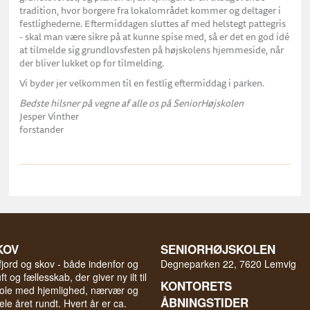
tradition, hvor borgere fra lokalområdet kommer og deltager i
festlighederne. Eftermiddagen sluttes af med helstegt pattegris
- skal man være sikre på at kunne spise med, så er det en god idé
at tilmelde sig grundlovsfesten på højskolens hjemmeside, når
der bliver lukket op for tilmelding.
Vi byder jer velkommen til en festlig eftermiddag i parken.
Bedste hilsner på vegne af alle os på SeniorHøjskolen
Jesper Vinther
forstander
KOV
SENIORHØJSKOLEN
fjord og skov - både indenfor og
Degneparken 22, 7620 Lemvig
t og fællesskab, der giver ny ilt til
KONTORETS
skole med hjemlighed, nærvær og
ÅBNINGSTIDER
ele året rundt. Hvert år er ca.