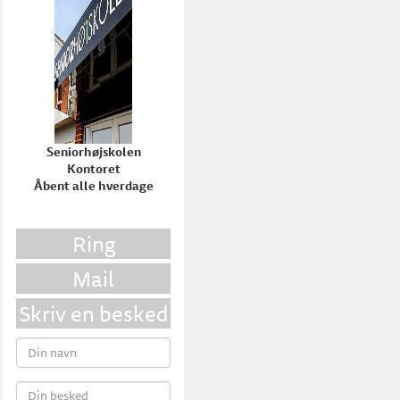
Seniorhøjskolen
Kontoret
Åbent alle hverdage
Ring
Mail
Skriv en besked