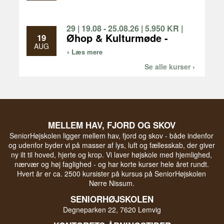
forunderlige verden
29 | 19.08 - 25.08.26 | 5.950 KR |
1 UGE
Øhop & Kulturmøde -
19
oplev natur og kultur på
AUG
Læs mere
Limfjordsøerne og i
Nationalpark Thy
Se alle kurser
MELLEM HAV, FJORD OG SKOV
SeniorHøjskolen ligger mellem hav, fjord og skov - både indenfor
og udenfor byder vi på masser af lys, luft og fællesskab, der giver
ny ilt til hoved, hjerte og krop. Vi laver højskole med hjemlighed,
nærvær og høj faglighed - og har korte kurser hele året rundt.
Hvert år er ca. 2500 kursister på kursus på SeniorHøjskolen
Nørre Nissum.
SENIORHØJSKOLEN
Degneparken 22, 7620 Lemvig