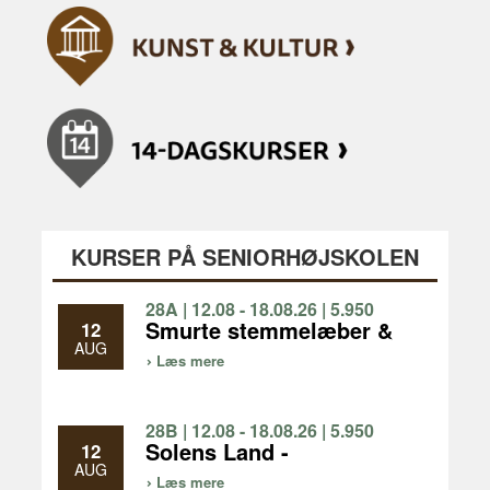
KURSER PÅ SENIORHØJSKOLEN
28A | 12.08 - 18.08.26 | 5.950
KR | 1 UGE
Smurte stemmelæber &
12
gode ben - fællessang
AUG
Læs mere
og vandreture, vi går 3-5
km/dag
28B | 12.08 - 18.08.26 | 5.950
KR | 1 UGE
Solens Land -
12
Bronzealderens
AUG
Læs mere