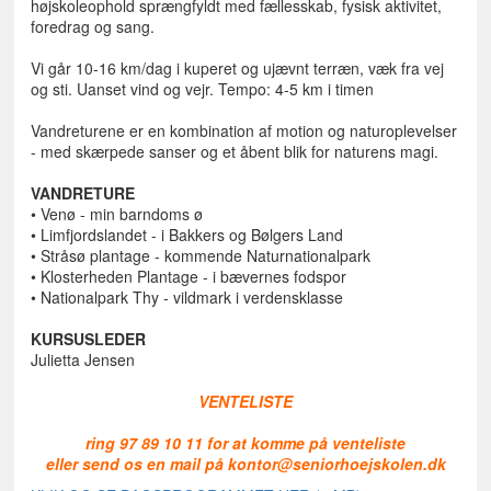
højskoleophold sprængfyldt med fællesskab, fysisk aktivitet,
foredrag og sang.
Vi går 10-16 km/dag i kuperet og ujævnt terræn, væk fra vej
og sti. Uanset vind og vejr. Tempo: 4-5 km i timen
Vandreturene er en kombination af motion og naturoplevelser
- med skærpede sanser og et åbent blik for naturens magi.
VANDRETURE
• Venø - min barndoms ø
• Limfjordslandet - i Bakkers og Bølgers Land
• Stråsø plantage - kommende Naturnationalpark
• Klosterheden Plantage - i bævernes fodspor
• Nationalpark Thy - vildmark i verdensklasse
KURSUSLEDER
Julietta Jensen
VENTELISTE
ring 97 89 10 11 for at komme på venteliste
eller send os en mail på kontor@seniorhoejskolen.dk