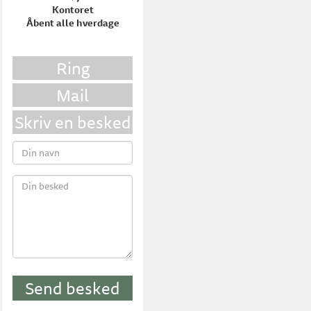
Kontoret
Åbent alle hverdage
Ring
Mail
Skriv en besked