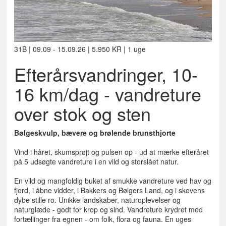
31B | 09.09 - 15.09.26 | 5.950 KR | 1 uge
Efterårsvandringer, 10-
16 km/dag - vandreture
over stok og sten
Bølgeskvulp, bævere og brølende brunsthjorte
Vind i håret, skumsprøjt og pulsen op - ud at mærke efteråret
på 5 udsøgte vandreture i en vild og storslået natur.
En vild og mangfoldig buket af smukke vandreture ved hav og
fjord, i åbne vidder, i Bakkers og Bølgers Land, og i skovens
dybe stille ro. Unikke landskaber, naturoplevelser og
naturglæde - godt for krop og sind. Vandreture krydret med
fortællinger fra egnen - om folk, flora og fauna. En uges