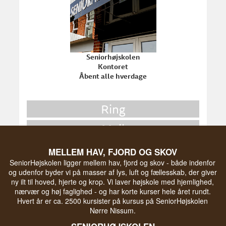
Seniorhøjskolen
Kontoret
Åbent alle hverdage
Ring
Mail
Skriv en besked
MELLEM HAV, FJORD OG SKOV
SeniorHøjskolen ligger mellem hav, fjord og skov - både indenfor
og udenfor byder vi på masser af lys, luft og fællesskab, der giver
ny ilt til hoved, hjerte og krop. Vi laver højskole med hjemlighed,
nærvær og høj faglighed - og har korte kurser hele året rundt.
Hvert år er ca. 2500 kursister på kursus på SeniorHøjskolen
Nørre Nissum.