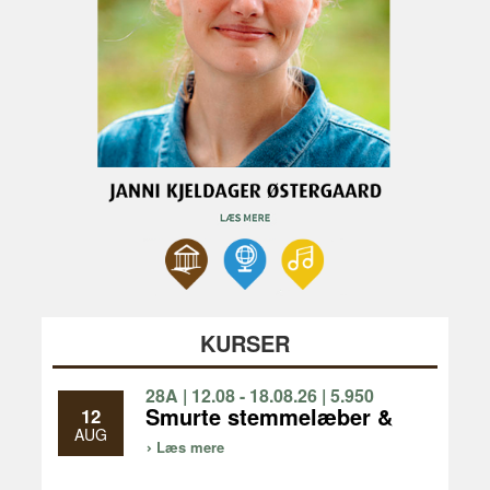
KURSER
28A | 12.08 - 18.08.26 | 5.950
KR | 1 UGE
Smurte stemmelæber &
12
gode ben - fællessang
AUG
Læs mere
og vandreture, vi går 3-5
km/dag