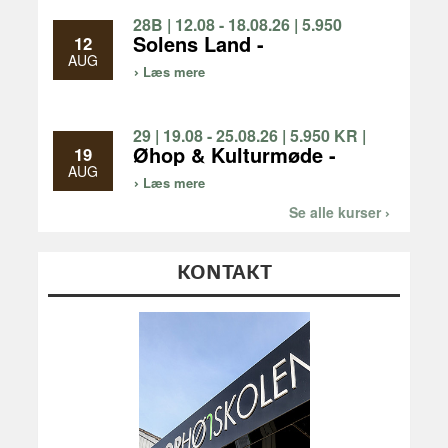
28B | 12.08 - 18.08.26 | 5.950
KR | 1 UGE
Solens Land -
12
Bronzealderens
AUG
Læs mere
forunderlige verden
29 | 19.08 - 25.08.26 | 5.950 KR |
1 UGE
Øhop & Kulturmøde -
19
oplev natur og kultur på
AUG
Læs mere
Limfjordsøerne og i
Nationalpark Thy
Se alle kurser
KONTAKT