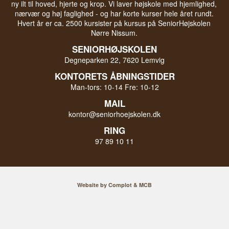
ny ilt til hoved, hjerte og krop. Vi laver højskole med hjemlighed,
nærvær og høj faglighed - og har korte kurser hele året rundt.
Hvert år er ca. 2500 kursister på kursus på SeniorHøjskolen
Nørre Nissum.
SENIORHØJSKOLEN
Degneparken 22, 7620 Lemvig
KONTORETS ÅBNINGSTIDER
Man-tors: 10-14 Fre: 10-12
MAIL
kontor@seniorhoejskolen.dk
RING
97 89 10 11
Website by Complot & MCB