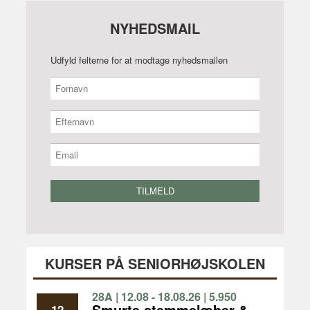
NYHEDSMAIL
Udfyld felterne for at modtage nyhedsmailen
KURSER PÅ SENIORHØJSKOLEN
28A | 12.08 - 18.08.26 | 5.950
KR | 1 UGE
Smurte stemmelæber &
12