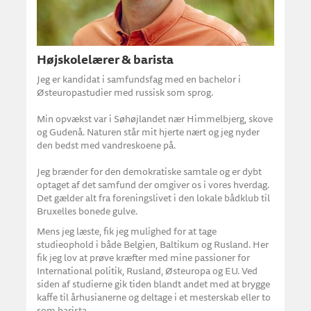
Højskolelærer & barista
Jeg er kandidat i samfundsfag med en bachelor i
Østeuropastudier med russisk som sprog.
Min opvækst var i Søhøjlandet nær Himmelbjerg, skove
og Gudenå. Naturen står mit hjerte nært og jeg nyder
den bedst med vandreskoene på.
Jeg brænder for den demokratiske samtale og er dybt
optaget af det samfund der omgiver os i vores hverdag.
Det gælder alt fra foreningslivet i den lokale bådklub til
Bruxelles bonede gulve.
Mens jeg læste, fik jeg mulighed for at tage
studieophold i både Belgien, Baltikum og Rusland. Her
fik jeg lov at prøve kræfter med mine passioner for
International politik, Rusland, Østeuropa og EU. Ved
siden af studierne gik tiden blandt andet med at brygge
kaffe til århusianerne og deltage i et mesterskab eller to
som barista.