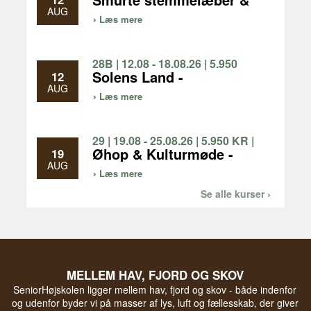
gode ben - fællessang
AUG
Læs mere
og vandreture, vi går 3-5
km/dag
28B | 12.08 - 18.08.26 | 5.950
KR | 1 UGE
Solens Land -
12
Bronzealderens
AUG
Læs mere
forunderlige verden
29 | 19.08 - 25.08.26 | 5.950 KR |
1 UGE
Øhop & Kulturmøde -
19
oplev natur og kultur på
AUG
Læs mere
Limfjordsøerne og i
Nationalpark Thy
Se alle kurser
MELLEM HAV, FJORD OG SKOV
SeniorHøjskolen ligger mellem hav, fjord og skov - både indenfor
og udenfor byder vi på masser af lys, luft og fællesskab, der giver