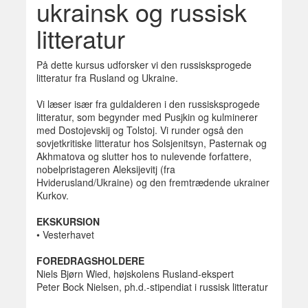
ukrainsk og russisk
litteratur
På dette kursus udforsker vi den russisksprogede
litteratur fra Rusland og Ukraine.
Vi læser især fra guldalderen i den russisksprogede
litteratur, som begynder med Pusjkin og kulminerer
med Dostojevskij og Tolstoj. Vi runder også den
sovjetkritiske litteratur hos Solsjenitsyn, Pasternak og
Akhmatova og slutter hos to nulevende forfattere,
nobelpristageren Aleksijevitj (fra
Hviderusland/Ukraine) og den fremtrædende ukrainer
Kurkov.
EKSKURSION
• Vesterhavet
FOREDRAGSHOLDERE
Niels Bjørn Wied, højskolens Rusland-ekspert
Peter Bock Nielsen, ph.d.-stipendiat i russisk litteratur