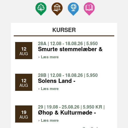
KURSER
28A | 12.08 - 18.08.26 | 5.950
KR | 1 UGE
Smurte stemmelæber &
12
gode ben - fællessang
AUG
Læs mere
og vandreture, vi går 3-5
km/dag
28B | 12.08 - 18.08.26 | 5.950
KR | 1 UGE
Solens Land -
12
Bronzealderens
AUG
Læs mere
forunderlige verden
29 | 19.08 - 25.08.26 | 5.950 KR |
1 UGE
Øhop & Kulturmøde -
19
oplev natur og kultur på
AUG
Læs mere
Limfjordsøerne og i