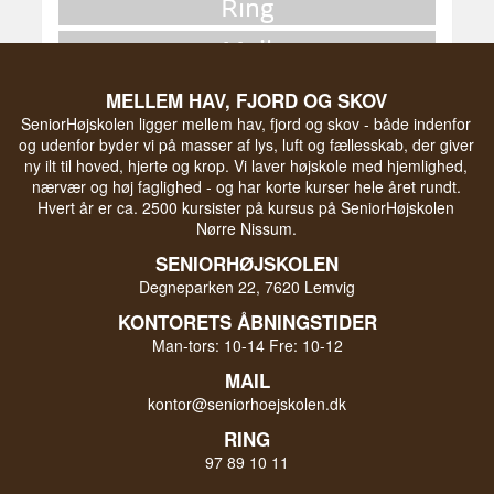
Ring
Mail
Skriv en besked
MELLEM HAV, FJORD OG SKOV
SeniorHøjskolen ligger mellem hav, fjord og skov - både indenfor
og udenfor byder vi på masser af lys, luft og fællesskab, der giver
ny ilt til hoved, hjerte og krop. Vi laver højskole med hjemlighed,
nærvær og høj faglighed - og har korte kurser hele året rundt.
Hvert år er ca. 2500 kursister på kursus på SeniorHøjskolen
Nørre Nissum.
SENIORHØJSKOLEN
Degneparken 22, 7620 Lemvig
KONTORETS ÅBNINGSTIDER
Man-tors: 10-14 Fre: 10-12
MAIL
kontor@seniorhoejskolen.dk
RING
97 89 10 11