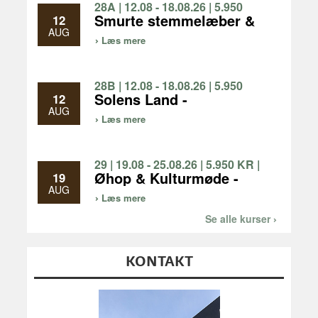
28A | 12.08 - 18.08.26 | 5.950
KR | 1 UGE
Smurte stemmelæber &
12
gode ben - fællessang
AUG
Læs mere
og vandreture, vi går 3-5
km/dag
28B | 12.08 - 18.08.26 | 5.950
KR | 1 UGE
Solens Land -
12
Bronzealderens
AUG
Læs mere
forunderlige verden
29 | 19.08 - 25.08.26 | 5.950 KR |
1 UGE
Øhop & Kulturmøde -
19
oplev natur og kultur på
AUG
Læs mere
Limfjordsøerne og i
Nationalpark Thy
Se alle kurser
KONTAKT