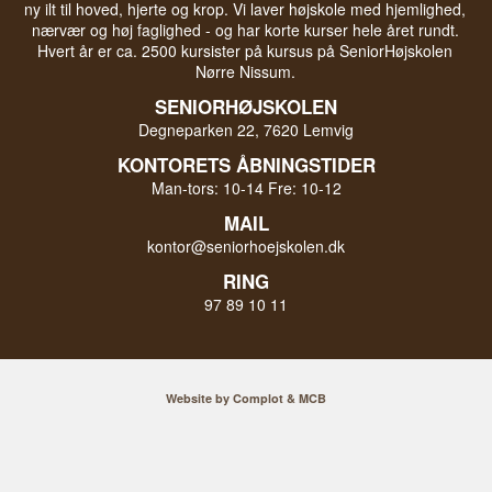
ny ilt til hoved, hjerte og krop. Vi laver højskole med hjemlighed,
nærvær og høj faglighed - og har korte kurser hele året rundt.
Hvert år er ca. 2500 kursister på kursus på SeniorHøjskolen
Nørre Nissum.
SENIORHØJSKOLEN
Degneparken 22, 7620 Lemvig
KONTORETS ÅBNINGSTIDER
Man-tors: 10-14 Fre: 10-12
MAIL
kontor@seniorhoejskolen.dk
RING
97 89 10 11
Website by Complot & MCB