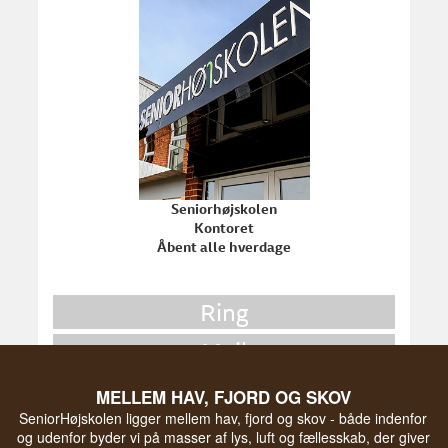
Seniorhøjskolen
Kontoret
Åbent alle hverdage
Ring
Mail
Skriv en besked
MELLEM HAV, FJORD OG SKOV
SeniorHøjskolen ligger mellem hav, fjord og skov - både indenfor
og udenfor byder vi på masser af lys, luft og fællesskab, der giver